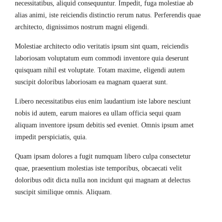
necessitatibus, aliquid consequuntur. Impedit, fuga molestiae ab
alias animi, iste reiciendis distinctio rerum natus. Perferendis quae
architecto, dignissimos nostrum magni eligendi.
Molestiae architecto odio veritatis ipsum sint quam, reiciendis
laboriosam voluptatum eum commodi inventore quia deserunt
quisquam nihil est voluptate. Totam maxime, eligendi autem
suscipit doloribus laboriosam ea magnam quaerat sunt.
Libero necessitatibus eius enim laudantium iste labore nesciunt
nobis id autem, earum maiores ea ullam officia sequi quam
aliquam inventore ipsum debitis sed eveniet. Omnis ipsum amet
impedit perspiciatis, quia.
Quam ipsam dolores a fugit numquam libero culpa consectetur
quae, praesentium molestias iste temporibus, obcaecati velit
doloribus odit dicta nulla non incidunt qui magnam at delectus
suscipit similique omnis. Aliquam.